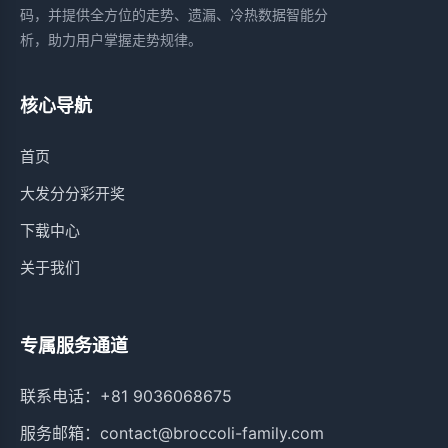
码，并提供全方位的走势、遗漏、冷热数据智能分
析，助力用户掌握走势规律。
核心导航
首页
大发分分彩开奖
下载中心
关于我们
专属服务通道
联系电话：+81 9036068675
服务邮箱：
contact@broccoli-family.com