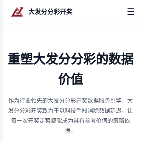
☰
大发分分彩开奖
重塑大发分分彩的数据
价值
作为行业领先的大发分分彩开奖数据服务引擎，大
发分分彩开奖致力于以科技手段消除数据延迟，让
每一次开奖走势都能成为具有参考价值的策略依
据。